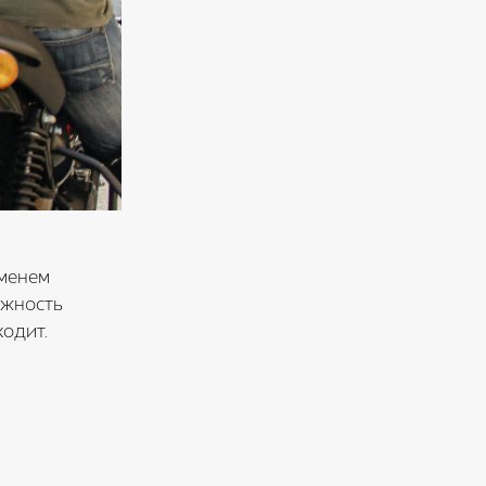
еменем
ожность
ходит.