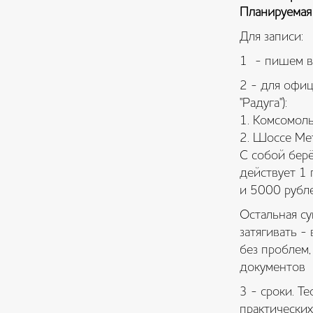
Планируемая 
Для записи:
1 - пишем в
2 - для офи
"Радуга"):
1. Комсомоль
2. Шоссе Мет
С собой берё
действует 1 
и 5000 рубле
Остальная су
затягивать -
без проблем,
документов
3 - сроки. Т
практически