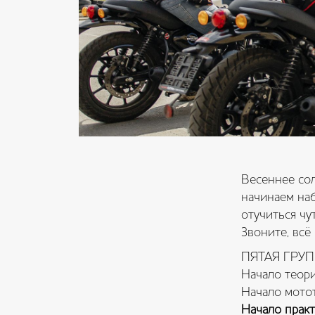
Весеннее со
начинаем наб
отучиться чу
Звоните, вс
ПЯТАЯ ГРУ
Начало теор
Начало мото
Начало практ