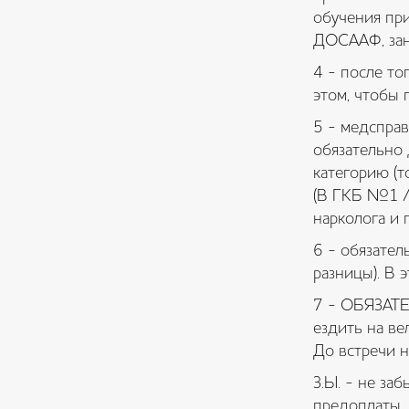
обучения при
ДОСААФ, зан
4 - после то
этом, чтобы
5 - медсправ
обязательно 
категорию (т
(В ГКБ №1 / 
нарколога и 
6 - обязател
разницы). В 
7 - ОБЯЗАТЕ
ездить на ве
До встречи н
З.Ы. - не з
предоплаты,