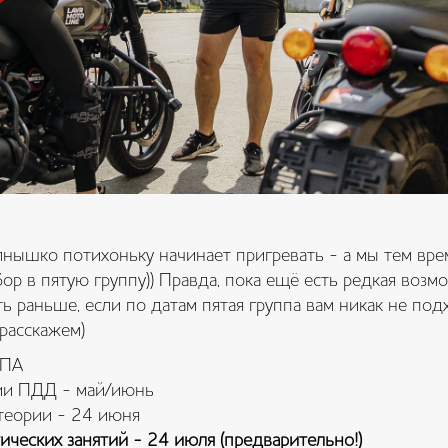
лнышко потихоньку начинает пригревать - а мы тем вр
ор в пятую группу)) Правда, пока ещё есть редкая возм
ть раньше, если по датам пятая группа вам никак не под
ё расскажем)
ППА
ии ПДД - май/июнь
теории - 24 июня
ических занятий - 24 июля (предварительно!)