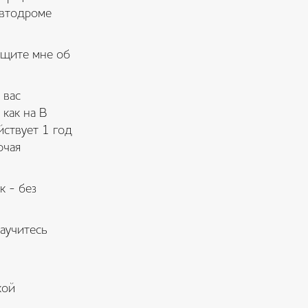
автодроме
общите мне об
 вас
 как на В
йствует 1 год
ючая
к - без
аучитесь
кой