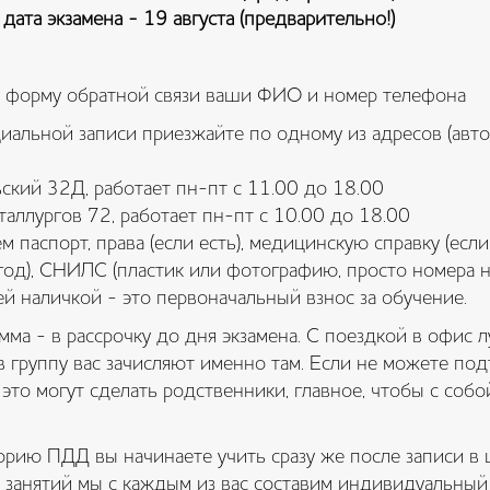
дата экзамена - 19 августа (предварительно!)
 форму обратной связи ваши ФИО и номер телефона
циальной записи приезжайте по одному из адресов (авт
ский 32Д, работает пн-пт с 11.00 до 18.00
аллургов 72, работает пн-пт с 10.00 до 18.00
м паспорт, права (если есть), медицинскую справку (если
год), СНИЛС (пластик или фотографию, просто номера н
й наличкой - это первоначальный взнос за обучение.
мма - в рассрочку до дня экзамена. С поездкой в офис 
 в группу вас зачисляют именно там. Если не можете под
 это могут сделать родственники, главное, чтобы с соб
еорию ПДД вы начинаете учить сразу же после записи в 
х занятий мы с каждым из вас составим индивидуальный