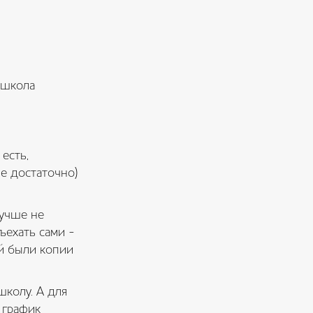
ошкола
 есть,
е достаточно)
лучше не
ъехать сами -
ой были копии
школу. А для
 график