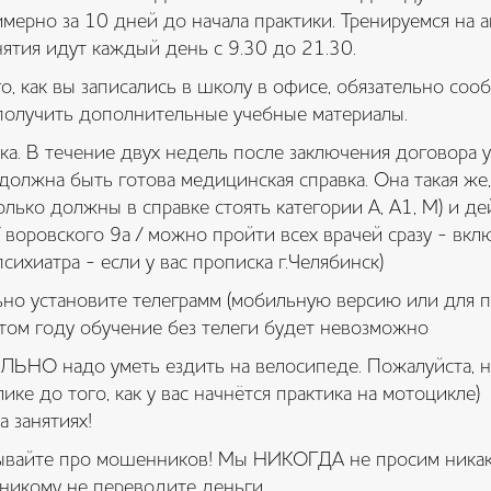
мерно за 10 дней до начала практики. Тренируемся на 
ятия идут каждый день с 9.30 до 21.30.
го, как вы записались в школу в офисе, обязательно со
 получить дополнительные учебные материалы.
ка. В течение двух недель после заключения договора у
должна быть готова медицинская справка. Она такая же,
олько должны в справке стоять категории А, А1, М) и де
воровского 9а / можно пройти всех врачей сразу - вкл
психиатра - если у вас прописка г.Челябинск)
ьно установите телеграмм (мобильную версию или для п
этом году обучение без телеги будет невозможно
ЛЬНО надо уметь ездить на велосипеде. Пожалуйста, н
лике до того, как у вас начнётся практика на мотоцикле)
а занятиях!
абывайте про мошенников! Мы НИКОГДА не просим ника
 никому не переводите деньги